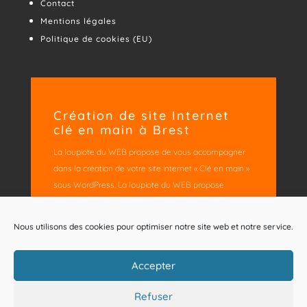
Contact
Mentions légales
Politique de cookies (EU)
Création de site Internet
clé en main à Brest
La loupiote du WEB propose de vous accompagner
dans la création de votre site internet « Clé en main »
sous WordPress. La loupiote du WEB propose
également ses services de conseil en
développement logiciel (Java J2EE, Framework
Nous utilisons des cookies pour optimiser notre site web et notre service.
Spring, Hibernate, …).
Accepter
Refuser
La loupiote du WEB ®