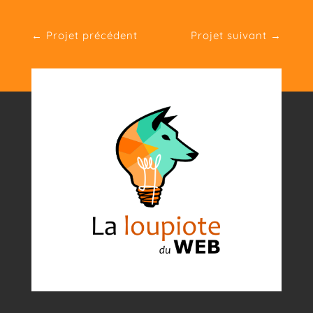
←
Projet précédent
Projet suivant
→