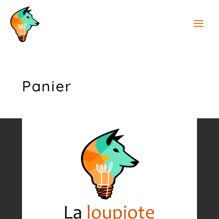
Panier
[woocommerce_cart]