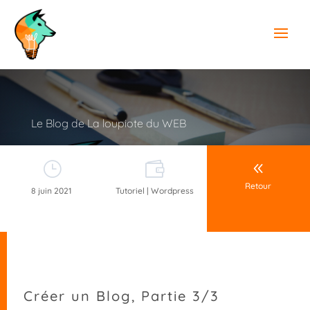
Le Blog de La loupiote du WEB
}

8
Retour
8 juin 2021
Tutoriel | Wordpress
Créer un Blog, Partie 3/3